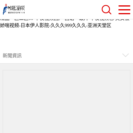
好吊视频一区二区三区-亚洲四区-97超碰在线播放-亚洲啊v-免费
理论片-在线观看中文字幕av-国产黄色小视频在线观看-无码人妻
精品一区二区50-午夜视频国产-国语一级片-午夜视频色-美女被
娇喘视频-日本伊人影院-久久久999久久久-亚洲天堂区
新聞資訊