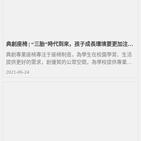
典創座椅 | “三胎”時代到來，孩子成長環境要更加注
重！
典創專業座椅專注于座椅制造，為學生在校園學習、生活
提供更好的需求，創優質的公眾空間，為學校提供專業的
禮堂椅、課桌椅、階梯椅等一體化座椅產品，致力于打造
2021-06-24
良好的校園環保，守護學生的健康成長！